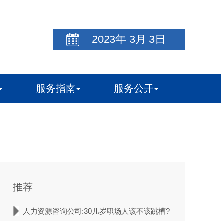
2023
年
3
月
3
日
服务指南
服务公开
推荐
人力资源咨询公司:30几岁职场人该不该跳槽?